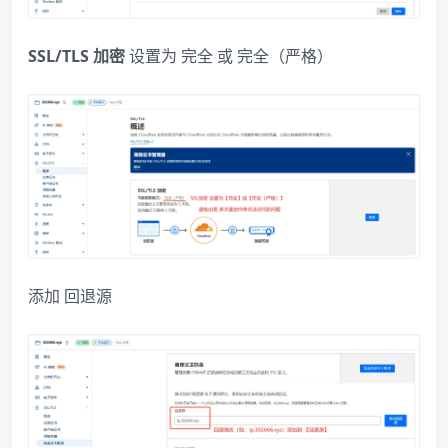
SSL/TLS 加密
设置为
​ 或
完全
完全（严格）
添加
回退源