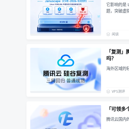
它影响的是 
题，突破虚
闲谈
「复测」腾
吗？
海外区域的
VPS测评
「可领多个
腾讯云国内的