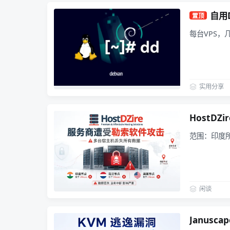
自用D
置顶
每台VPS，
实用分享
HostD
范围：印度所
闲谈
Janusc