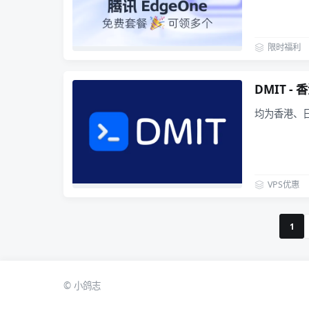
限时福利
DMIT -
均为香港、日
VPS优惠
1
© 小鸽志