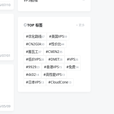
VPS教程
6/07/10
TOP 标签
更多
#优化路线
#美国VPS
67
59
#CN2GIA
#性价比
50
44
#搬瓦工
#CMIN2
37
35
6/07/01
#低价VPS
#DMIT
#VPS
28
28
26
#9929
#香港VPS
#免费
23
15
14
#dc02
#高性能VPS
14
13
#日本VPS
#CloudCone
13
13
5/05/09