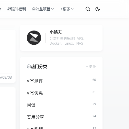
r
🎁限时福利
🧰公益项目
⭐更多
小鸽志
分享折腾的乐趣！VPS、
Docker、Linux、NAS
热门分类
更多
6/08/03
60
VPS测评
51
VPS优惠
29
闲谈
24
实用分享
13