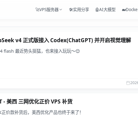
🚀VPS服务器
🛠️实用分享
🤖AI大模型
🐋Docke
pSeek v4 正式版接入 Codex(ChatGPT) 并开启视觉理解
k v4 flash 最近势头挺猛，也来接入玩玩～😊
202
T - 美西 三网优化正价 VPS 补货
本正价款补货后，美西优化产品也终于来了！