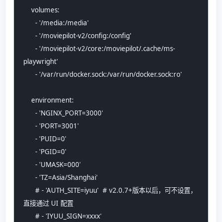
    volumes:
      - '/media:/media'
      - '/moviepilot-v2/config:/config'
      - '/moviepilot-v2/core:/moviepilot/.cache/ms-
playwright'
      - '/var/run/docker.sock:/var/run/docker.sock:ro'
    environment:
      - 'NGINX_PORT=3000'
      - 'PORT=3001'
      - 'PUID=0'
      - 'PGID=0'
      - 'UMASK=000'
      - 'TZ=Asia/Shanghai'
      # - 'AUTH_SITE=iyuu'  # v2.0.7+版本以后，可不设置，
直接通过 UI 配置
      # - 'IYUU_SIGN=xxxx'