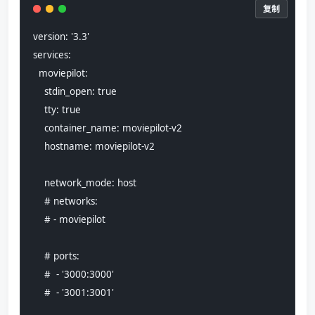
复制
version: '3.3'
services:
  moviepilot:
    stdin_open: true
    tty: true
    container_name: moviepilot-v2
    hostname: moviepilot-v2
    network_mode: host
    # networks:
    # - moviepilot
    # ports:
    #  - '3000:3000'
    #  - '3001:3001'