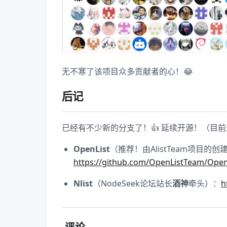
无不寒了该项目众多贡献者的心！😂
后记
已经有不少新的分支了！👍 延续开源！（目前
OpenList
（推荐！由AlistTeam项目
https://github.com/OpenListTeam/Open
Nlist
（NodeSeek论坛站长
酒神
牵头）：
h
评论