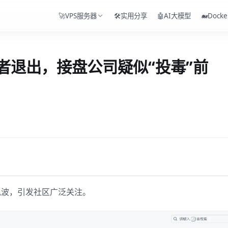
🚀VPS服务器
🛠️实用分享
🤖AI大模型
🐋Docke
 开发者退出，接盘公司疑似“投毒”前
风波，引发社区广泛关注。