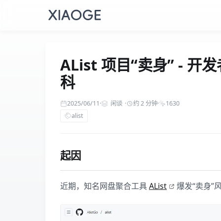
AList 项目“卖身” -
科
2025/06/11
·
闲谈
·
约 2 分钟
·
1630
alist
起因
近期，知名网盘聚合工具
AList
爆发“卖身”