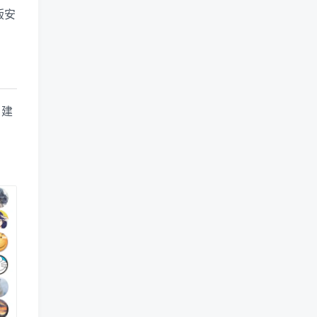
版安
，建