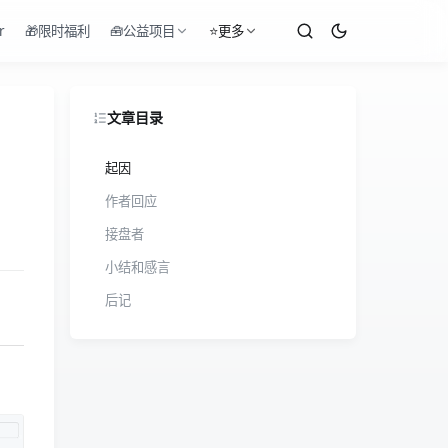
r
🎁限时福利
🧰公益项目
⭐更多
文章目录
起因
作者回应
接盘者
小结和感言
后记