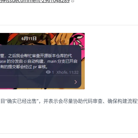
8649#issuecomment-2961048289
目“确实已经出售”，并表示会尽量协助代码审查、确保构建流程