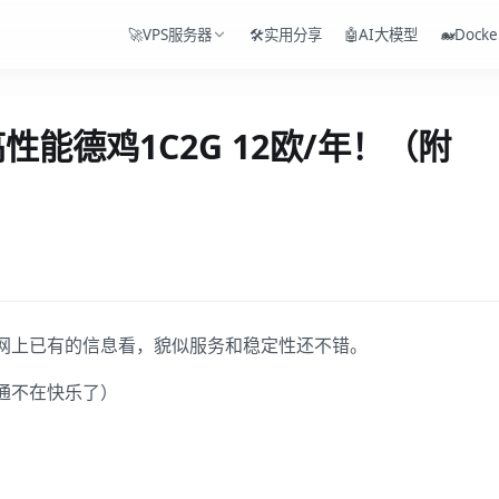
🚀VPS服务器
🛠️实用分享
🤖AI大模型
🐋Docke
- 高性能德鸡1C2G 12欧/年！（附
网上已有的信息看，貌似服务和稳定性还不错。
通不在快乐了）