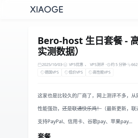
Bero-host 生日套餐 
实测数据）
2025/10/03
·
VPS优惠
、
VPS测评
·
约 5 分钟
·
662
德国VPS
低价VPS
高性能VPS
这家也是比较久的厂商了，网上测评不多，从
性能强劲，
还是联通快乐鸡！
（最新更新，联
支持PayPal、信用卡、谷歌pay、苹果pay…
套餐