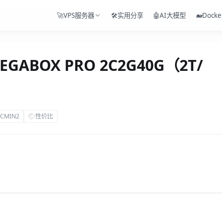
🚀VPS服务器
🛠️实用分享
🤖AI大模型
🐋Docke
ABOX PRO 2C2G40G（2T/
CMIN2
性价比