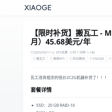
【限时补货】搬瓦工 - MEG
月）45.68美元/年
2025/03/11
·
VPS优惠
·
约 1 分钟
·
146
搬瓦工
美国VPS
优化路线
CN2GIA
瓦工违背祖宗的低价2C2G机器补货了！！！
套餐详情
SSD：20 GB RAID-10