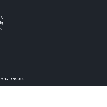
)
3k)
4k)
k)
/v5/cpu/23787064