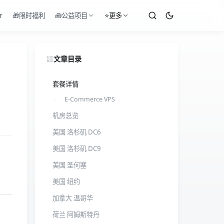
r
🎁限时福利
🧰公益项目
⭐更多
文章目录
套餐详情
E-Commerce VPS
机房总览
美国 洛杉矶 DC6
美国 洛杉矶 DC9
美国 圣何塞
美国 纽约
加拿大 温哥华
荷兰 阿姆斯特丹