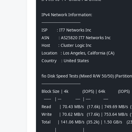
IPv4 Network Information:
---------------------------------
ISP        : IT7 Networks Inc
ASN        : AS25820 IT7 Networks Inc
Host       : Cluster Logic Inc
Location   : Los Angeles, California (CA)
Country    : United States
fio Disk Speed Tests (Mixed R/W 50/50) (Partition
---------------------------------
Block Size | 4k            (IOPS) | 64k           (IOPS)
  ------   | ---            ----  | ----           ---- 
Read       | 70.43 MB/s   (17.6k) | 749.69 MB/s  
Write      | 70.62 MB/s   (17.6k) | 753.64 MB/s  (
Total      | 141.06 MB/s  (35.2k) | 1.50 GB/s    (2
           |                      |                     