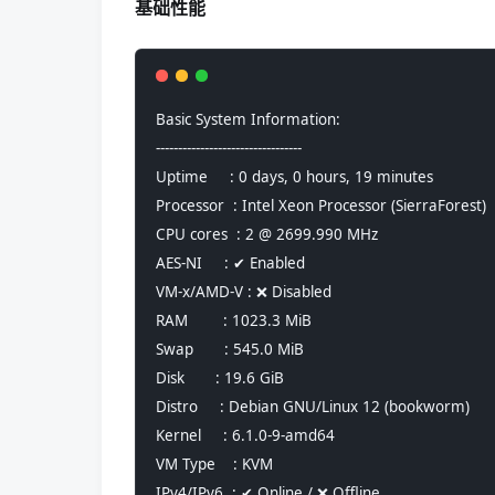
基础性能
Basic System Information:
---------------------------------
Uptime     : 0 days, 0 hours, 19 minutes
Processor  : Intel Xeon Processor (SierraForest)
CPU cores  : 2 @ 2699.990 MHz
AES-NI     : ✔ Enabled
VM-x/AMD-V : ❌ Disabled
RAM        : 1023.3 MiB
Swap       : 545.0 MiB
Disk       : 19.6 GiB
Distro     : Debian GNU/Linux 12 (bookworm)
Kernel     : 6.1.0-9-amd64
VM Type    : KVM
IPv4/IPv6  : ✔ Online / ❌ Offline