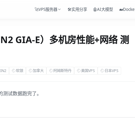
🚀VPS服务器
🛠️实用分享
🤖AI大模型
🐋Docke
2 GIA-E）多机房性能+网络 测
IN2
软银
加拿大
阿姆斯特丹
美国VPS
日本VPS
的测试数据跑完了。