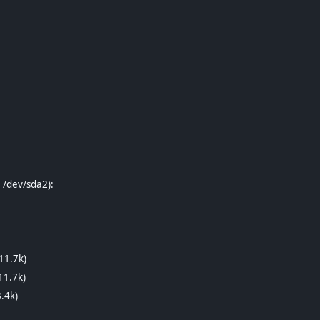
 /dev/sda2):
(11.7k)
11.7k)
3.4k)