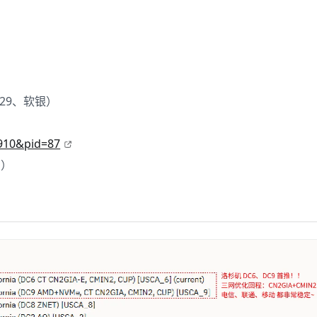
929、软银）
6910&pid=87
惠）