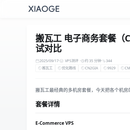
搬瓦工 电子商务套餐（CN
试对比
2025/09/17
·
VPS测评
·
约 35 分钟
·
344
搬瓦工
优化路线
CN2GIA
9929
CM
搬瓦工最经典的多机房套餐，今天把各个机房
套餐详情
E-Commerce VPS