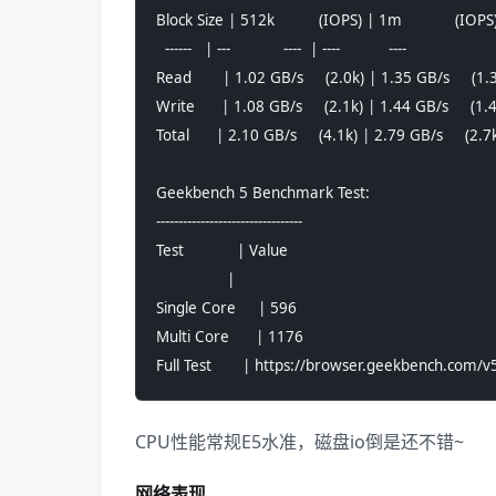
Block Size | 512k          (IOPS) | 1m            (IOPS
  ------   | ---            ----  | ----           ---- 
Read       | 1.02 GB/s     (2.0k) | 1.35 GB/s     (1.
Write      | 1.08 GB/s     (2.1k) | 1.44 GB/s     (1.
Total      | 2.10 GB/s     (4.1k) | 2.79 GB/s     (2.7
Geekbench 5 Benchmark Test:
---------------------------------
Test            | Value                         
                |                               
Single Core     | 596                           
Multi Core      | 1176                          
Full Test       | https://browser.geekbench.com
CPU性能常规E5水准，磁盘io倒是还不错~
网络表现