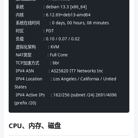
 系统                : debian 13.3 [x86_64] 
 内核                : 6.12.69+deb13-amd64
 系统在线时间        : 0 days, 00 hours, 08 minutes
 时区                : PDT
 负载                : 0.10 / 0.07 / 0.02
 虚拟化架构          : KVM
 NAT类型             : Full Cone
 TCP加速方式         : bbr
 IPV4 ASN            : AS25820 IT7 Networks Inc
 IPV4 Location       : Los Angeles / California / United 
States
 IPV4 Active IPs     : 162/256 (subnet /24) 2691/4096 
(prefix /20)
CPU、内存、磁盘