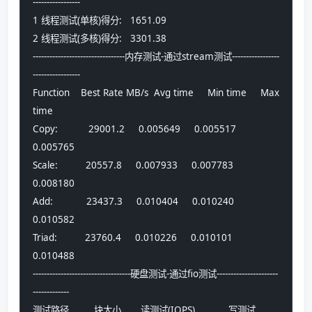
-----------------
1 线程测试(单核)得分:   1651.09
2 线程测试(多核)得分:   3301.38
---------------------------------内存测试-通过stream测试-----------------
-----------------
Function    Best Rate MB/s  Avg time     Min time     Max 
time
Copy:           29001.2     0.005649     0.005517     
0.005765
Scale:          20557.8     0.007933     0.007783     
0.008180
Add:            23437.3     0.010404     0.010240     
0.010582
Triad:          23760.4     0.010226     0.010101     
0.010488
-----------------------------------硬盘测试-通过fio测试----------------------
-------------
测试路径         块大小       读测试(IOPS)            写测试