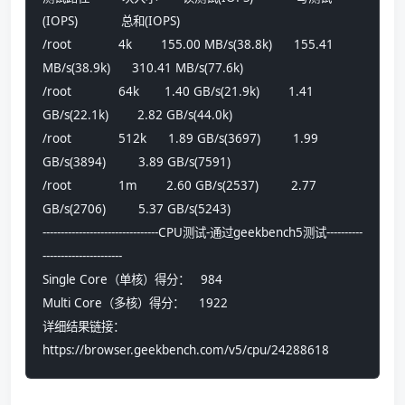
(IOPS)            总和(IOPS)            
/root             4k        155.00 MB/s(38.8k)      155.41 
MB/s(38.9k)      310.41 MB/s(77.6k)     
/root             64k       1.40 GB/s(21.9k)        1.41 
GB/s(22.1k)        2.82 GB/s(44.0k)       
/root             512k      1.89 GB/s(3697)         1.99 
GB/s(3894)         3.89 GB/s(7591)        
/root             1m        2.60 GB/s(2537)         2.77 
GB/s(2706)         5.37 GB/s(5243)        
--------------------------------CPU测试-通过geekbench5测试----------
----------------------
Single Core（单核）得分：   984
Multi Core（多核）得分：    1922
详细结果链接：
https://browser.geekbench.com/v5/cpu/24288618