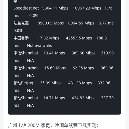
率          
Speedtest.net   9364.11 Mbps    10967.23 Mbps   1.76 
ms         0.0%            
法兰克福        8909.09 Mbps    8904.59 Mbps    6.77 ms         
0.0%            
中国香港        17.82 Mbps      4255.95 Mbps    188.31 
ms       Not available.  
电信Shanghai     10.41 Mbps      389.60 Mbps     319.90 
ms       N/A             
电信Shenzhen     15.69 Mbps      62.35 Mbps      368.96 
ms       N/A             
移动Beijing      25.09 Mbps      481.38 Mbps     332.96 
ms       N/A             
移动Shanghai     14.71 Mbps      424.82 Mbps     337.79 
ms       N/A
广州电信 200M 家宽，晚间单线程下载实测：