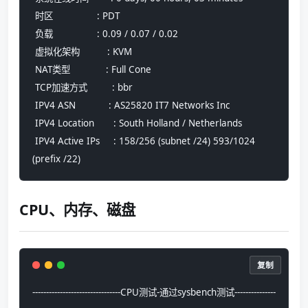
 时区                : PDT
 负载                : 0.09 / 0.07 / 0.02
 虚拟化架构          : KVM
 NAT类型             : Full Cone
 TCP加速方式         : bbr
 IPV4 ASN            : AS25820 IT7 Networks Inc
 IPV4 Location       : South Holland / Netherlands
 IPV4 Active IPs     : 158/256 (subnet /24) 593/1024 
(prefix /22)
CPU、内存、磁盘
复制
--------------------------------CPU测试-通过sysbench测试---------------