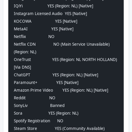
IQiYi                     YES (Region: NL) [Native]
Instagram Licensed Audio  YES [Native]
KOCOWA                    YES [Native]
MetaAI                    YES [Native]
Netflix                   NO
Netflix CDN               NO (Main Service Unavailable) 
(Region: NL)
OneTrust                  YES (Region: NL NORTH HOLLAND) 
[Via DNS]
ChatGPT                   YES (Region: NL) [Native]
Paramount+                YES [Native]
Amazon Prime Video        YES (Region: NL) [Native]
Reddit                    NO
SonyLiv                   Banned
Sora                      YES (Region: NL)
Spotify Registration      NO
Steam Store               YES (Community Available) 