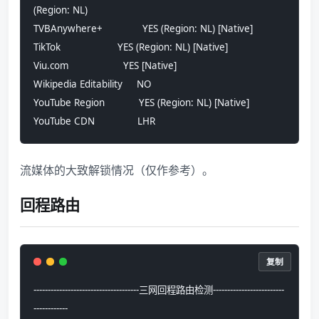
(Region: NL)
TVBAnywhere+              YES (Region: NL) [Native]
TikTok                    YES (Region: NL) [Native]
Viu.com                   YES [Native]
Wikipedia Editability     NO
YouTube Region            YES (Region: NL) [Native]
YouTube CDN               LHR
流媒体的大致解锁情况（仅作参考）。
回程路由
复制
-------------------------------------三网回程路由检测-------------------------
------------