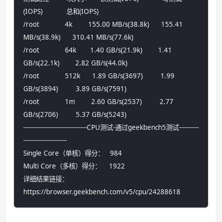
(IOPS)            总和(IOPS)            
/root             4k        155.00 MB/s(38.8k)      155.41 
MB/s(38.9k)      310.41 MB/s(77.6k)     
/root             64k       1.40 GB/s(21.9k)        1.41 
GB/s(22.1k)        2.82 GB/s(44.0k)       
/root             512k      1.89 GB/s(3697)         1.99 
GB/s(3894)         3.89 GB/s(7591)        
/root             1m        2.60 GB/s(2537)         2.77 
GB/s(2706)         5.37 GB/s(5243)        
--------------------------------CPU测试-通过geekbench5测试----------
----------------------
Single Core（单核）得分：   984
Multi Core（多核）得分：    1922
详细结果链接：
https://browser.geekbench.com/v5/cpu/24288618