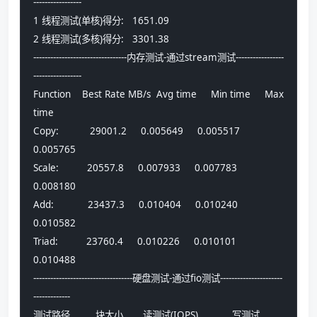
-----------------
1 线程测试(单核)得分:   1651.09
2 线程测试(多核)得分:   3301.38
---------------------------------内存测试-通过stream测试-----------------
-----------------
Function    Best Rate MB/s  Avg time     Min time     Max 
time
Copy:           29001.2     0.005649     0.005517     
0.005765
Scale:          20557.8     0.007933     0.007783     
0.008180
Add:            23437.3     0.010404     0.010240     
0.010582
Triad:          23760.4     0.010226     0.010101     
0.010488
-----------------------------------硬盘测试-通过fio测试----------------------
-------------
测试路径         块大小       读测试(IOPS)            写测试