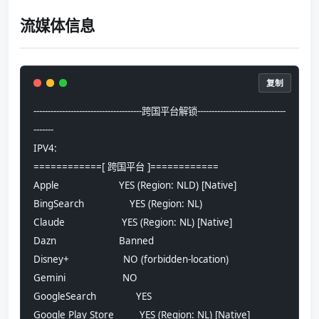
流媒体信息
复制
--------------------------------------跨国平台解锁-------------------------------
-------
IPV4:
============[ 跨国平台 ]============
Apple                     YES (Region: NLD) [Native]
BingSearch                YES (Region: NL)
Claude                    YES (Region: NL) [Native]
Dazn                      Banned
Disney+                   NO (forbidden-location)
Gemini                    NO
GoogleSearch              YES
Google Play Store         YES (Region: NL) [Native]