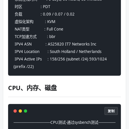
 时区                : PDT
 负载                : 0.09 / 0.07 / 0.02
 虚拟化架构          : KVM
 NAT类型             : Full Cone
 TCP加速方式         : bbr
 IPV4 ASN            : AS25820 IT7 Networks Inc
 IPV4 Location       : South Holland / Netherlands
 IPV4 Active IPs     : 158/256 (subnet /24) 593/1024 
(prefix /22)
CPU、内存、磁盘
复制
--------------------------------CPU测试-通过sysbench测试---------------