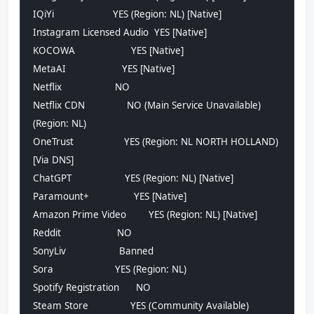
IQiYi                     YES (Region: NL) [Native]
Instagram Licensed Audio  YES [Native]
KOCOWA                    YES [Native]
MetaAI                    YES [Native]
Netflix                   NO
Netflix CDN               NO (Main Service Unavailable) 
(Region: NL)
OneTrust                  YES (Region: NL NORTH HOLLAND) 
[Via DNS]
ChatGPT                   YES (Region: NL) [Native]
Paramount+                YES [Native]
Amazon Prime Video        YES (Region: NL) [Native]
Reddit                    NO
SonyLiv                   Banned
Sora                      YES (Region: NL)
Spotify Registration      NO
Steam Store               YES (Community Available) 