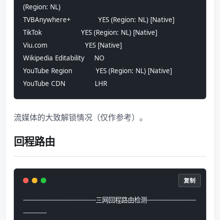
(Region: NL)
TVBAnywhere+              YES (Region: NL) [Native]
TikTok                    YES (Region: NL) [Native]
Viu.com                   YES [Native]
Wikipedia Editability     NO
YouTube Region            YES (Region: NL) [Native]
YouTube CDN               LHR
流媒体的大致解锁情况（仅作参考）。
回程路由
复制
-------------------------------------三网回程路由检测-------------------------
------------