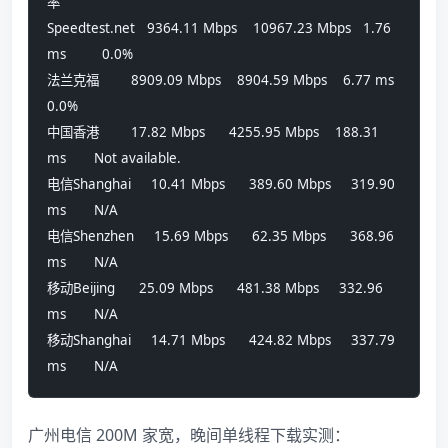
率          
Speedtest.net   9364.11 Mbps    10967.23 Mbps   1.76 
ms         0.0%            
法兰克福        8909.09 Mbps    8904.59 Mbps    6.77 ms         
0.0%            
中国香港        17.82 Mbps      4255.95 Mbps    188.31 
ms       Not available.  
电信Shanghai     10.41 Mbps      389.60 Mbps     319.90 
ms       N/A             
电信Shenzhen     15.69 Mbps      62.35 Mbps      368.96 
ms       N/A             
移动Beijing      25.09 Mbps      481.38 Mbps     332.96 
ms       N/A             
移动Shanghai     14.71 Mbps      424.82 Mbps     337.79 
ms       N/A
广州电信 200M 家宽，晚间单线程下载实测：