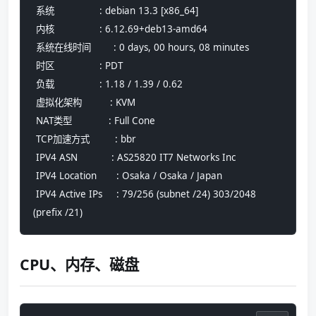
 系统                : debian 13.3 [x86_64]
 内核                : 6.12.69+deb13-amd64
 系统在线时间        : 0 days, 00 hours, 08 minutes
 时区                : PDT
 负载                : 1.18 / 1.39 / 0.62
 虚拟化架构          : KVM
 NAT类型             : Full Cone
 TCP加速方式         : bbr
 IPV4 ASN            : AS25820 IT7 Networks Inc
 IPV4 Location       : Osaka / Osaka / Japan
 IPV4 Active IPs     : 79/256 (subnet /24) 303/2048 
(prefix /21)
CPU、内存、磁盘