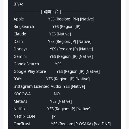
IPV4:
============[ 跨国平台 ]============
Apple                     YES (Region: JPN) [Native]
BingSearch                YES (Region: JP)
Claude                    YES [Native]
Dazn                      YES (Region: JP) [Native]
Disney+                   YES (Region: JP) [Native]
Gemini                    YES (Region: JP) [Native]
GoogleSearch              YES
Google Play Store         YES (Region: JP) [Native]
IQiYi                     YES (Region: JP) [Native]
Instagram Licensed Audio  YES [Native]
KOCOWA                    NO
MetaAI                    YES [Native]
Netflix                   YES (Region: JP) [Native]
Netflix CDN               JP
OneTrust                  YES (Region: JP OSAKA) [Via DNS]