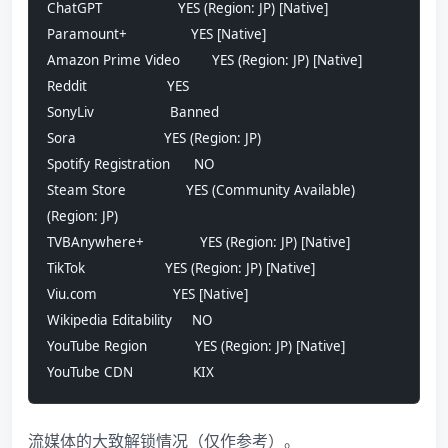
ChatGPT                   YES (Region: JP) [Native]
Paramount+                YES [Native]
Amazon Prime Video        YES (Region: JP) [Native]
Reddit                    YES
SonyLiv                   Banned
Sora                      YES (Region: JP)
Spotify Registration      NO
Steam Store               YES (Community Available) 
(Region: JP)
TVBAnywhere+              YES (Region: JP) [Native]
TikTok                    YES (Region: JP) [Native]
Viu.com                   YES [Native]
Wikipedia Editability     NO
YouTube Region            YES (Region: JP) [Native]
YouTube CDN               KIX
流媒体的大致解锁情况（仅作参考）。