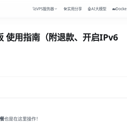
🚀VPS服务器
🛠️实用分享
🤖AI大模型
🐋Docke
面板 使用指南（附退款、开启IPv6
餐
也是在这里操作！