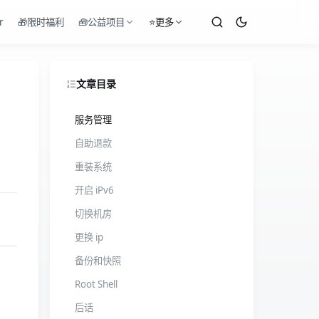
r
🎁限时福利
🧰公益项目
⭐更多
文章目录
服务管理
自助退款
重装系统
开启 iPv6
切换机房
更换 ip
备份和快照
Root Shell
后话