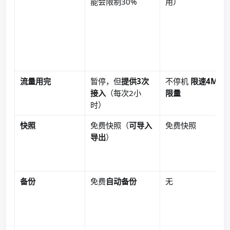
能会限制30%
用）
流量用完
暂停，但
提供3次
不停机
限速4Mbp
接入
（每次2小
限量
时）
快照
免费快照（
可导入
免费快照
导出
）
备份
免费
自动备份
无