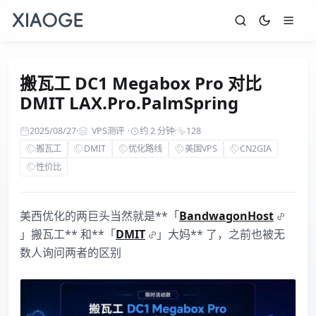
搬瓦工 DC1 Megabox Pro 对比
DMIT LAX.Pro.PalmSpring
2025/08/27
·
VPS测评
·
约 2 分钟
·
128
搬瓦工
DMIT
优化路线
美国VPS
CN2GIA
性价比
美西优化的两巨头当然就是**「
BandwagonHost
」搬瓦工** 和**「
DMIT
」大妈** 了，之前也被无
数人询问两者的区别