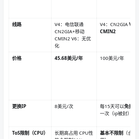
线路
V4：电信联通
V4：CN2GIA
V6
CN2GIA+移动
CMIN2
CMIN2 V6：无优
化
价格
45.68美元/年
100美元/年
更换IP
8美元/次
每15天可以
免费更
一次（ip被封）
ToS限制（CPU）
长期高占用 CPU性
基本不限制
（合理