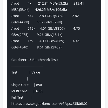
/root         4k       212.84 MB/s(53.2k)      213.41 
MB/s(53.4k)      426.25 MB/s(106.6k)     
/root         64k      2.80 GB/s(43.8k)        2.82 
GB/s(44.0k)        5.62 GB/s(87.8k)        
/root         512k     4.51 GB/s(8807)         4.75 
GB/s(9275)         9.26 GB/s(18.1k)        
/root         1m       4.17 GB/s(4069)         4.45 
GB/s(4340)         8.61 GB/s(8409)
Geekbench 5 Benchmark Test:
---------------------------------
Test            | Value                         
                |                               
Single Core     | 850                           
Multi Core      | 4959                          
Full Test       | 
https://browser.geekbench.com/v5/cpu/23586802