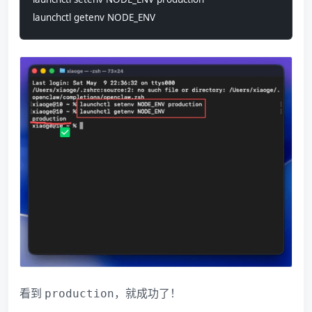
launchctl getenv NODE_ENV
看到
，就成功了！
production