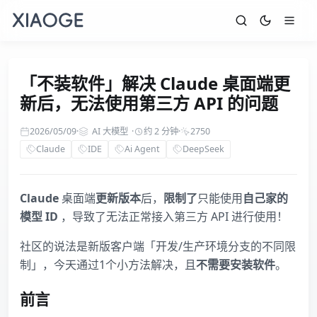
「不装软件」解决 Claude 桌面端更
新后，无法使用第三方 API 的问题
2026/05/09
·
AI 大模型
·
约 2 分钟
·
2750
Claude
IDE
Ai Agent
DeepSeek
Claude
桌面端
更新版本
后，
限制了
只能使用
自己家的
模型 ID
，导致了无法正常接入第三方 API 进行使用！
社区的说法是新版客户端「开发/生产环境分支的不同限
制」，今天通过1个小方法解决，且
不需要安装软件
。
前言