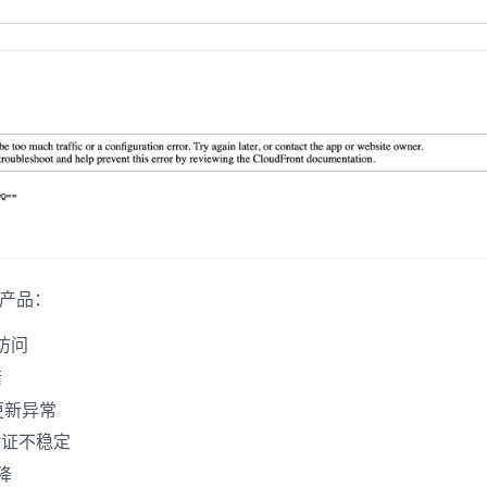
e 产品：
访问
错
更新异常
证不稳定
降