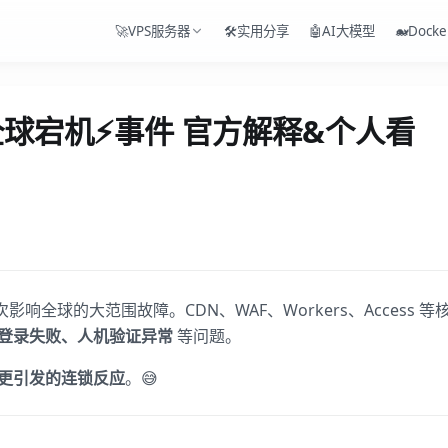
🚀VPS服务器
🛠️实用分享
🤖AI大模型
🐋Docke
18日 全球宕机⚡事件 官方解释&个人看
爆发了一次影响全球的大范围故障。CDN、WAF、Workers、Access 等
误、登录失败、人机验证异常
等问题。
更引发的连锁反应
。😅