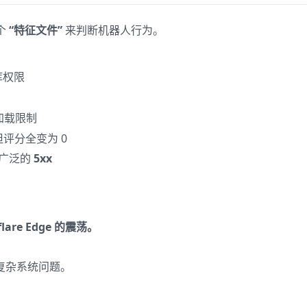
一个
“特征文件”
来判断机器人行为。
据库权限
的加载限制
评分全变为 0
到广泛的
5xx
re Edge 的震荡。
复杂系统问题。