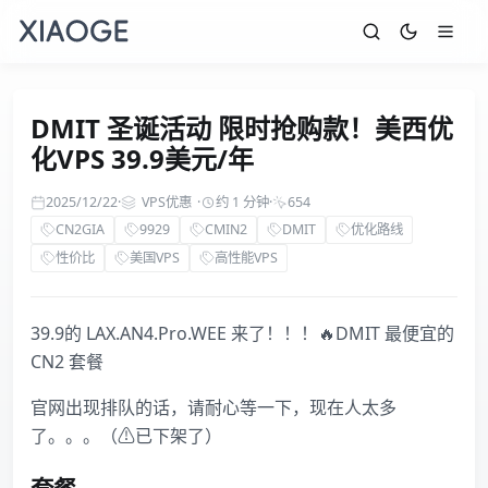
DMIT 圣诞活动 限时抢购款！美西优
化VPS 39.9美元/年
2025/12/22
·
VPS优惠
·
约 1 分钟
·
654
CN2GIA
9929
CMIN2
DMIT
优化路线
性价比
美国VPS
高性能VPS
39.9的 LAX.AN4.Pro.WEE 来了！！！🔥DMIT 最便宜的
CN2 套餐
官网出现排队的话，请耐心等一下，现在人太多
了。。。（⚠已下架了）