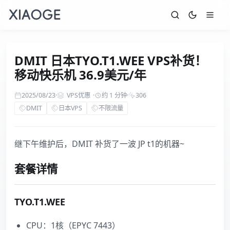
DMIT 日本TYO.T1.WEE VPS补货！
移动快乐机 36.9美元/年
2025/08/23
·
VPS优惠
·
约 1 分钟
·
306
DMIT
日本VPS
不限流量
继下午维护后，DMIT 补货了一波 JP t1的机器~
套餐详情
TYO.T1.WEE
CPU：1核（EPYC 7443）