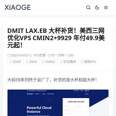
DMIT LAX.EB 大杯补货！美西三网
优化VPS CMIN2+9929 年付49.9美
元起！
2025/04/03
·
VPS优惠
·
约 1 分钟
·
285
DMIT
9929
CMIN2
优化路线
美国VPS
大妈EB系列终于返厂了，补货的是大杯和超大杯！