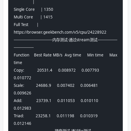
                |                               
Single Core     | 1350                          
Multi Core      | 1415                          
Full Test       | 
https://browser.geekbench.com/v5/cpu/24228922
---------------------------------内存测试-通过stream测试-----------------
-----------------
Function    Best Rate MB/s  Avg time     Min time     Max 
time
Copy:           20531.4     0.008972     0.007793     
0.010772
Scale:          24686.9     0.007402     0.006481     
0.009626
Add:            23739.1     0.011053     0.010110     
0.012983
Triad:          23258.1     0.011198     0.010319     
0.012146