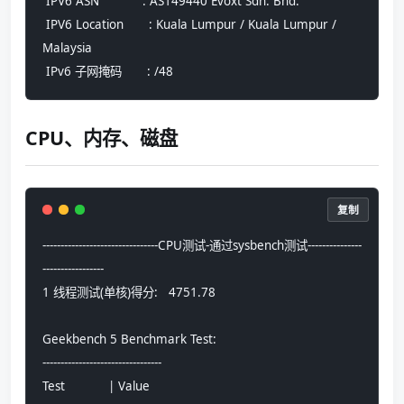
 IPV6 ASN            : AS149440 Evoxt Sdn. Bhd.
 IPV6 Location       : Kuala Lumpur / Kuala Lumpur / 
Malaysia
 IPv6 子网掩码       : /48
CPU、内存、磁盘
复制
--------------------------------CPU测试-通过sysbench测试---------------
-----------------
1 线程测试(单核)得分:   4751.78
Geekbench 5 Benchmark Test:
---------------------------------
Test            | Value                         