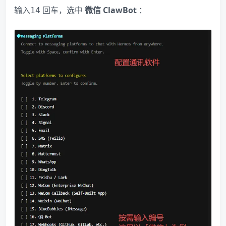
输入
回车，选中
微信 ClawBot
：
14