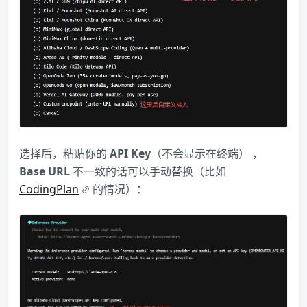
选择后，粘贴你的
API Key
（不会显示在终端） ，
Base URL
不一致的话可以手动替换（比如
CodingPlan
的情况）：