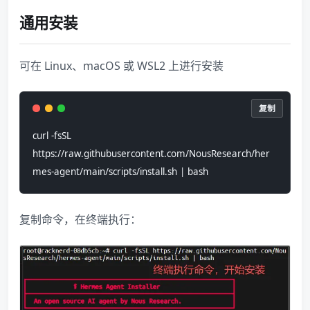
通用安装
可在 Linux、macOS 或 WSL2 上进行安装
复制
curl -fsSL 
https://raw.githubusercontent.com/NousResearch/her
mes-agent/main/scripts/install.sh | bash
复制命令，在终端执行：