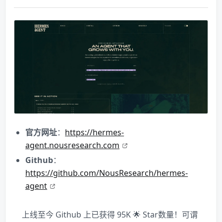
官方网址
：
https://hermes-
agent.nousresearch.com
Github
：
https://github.com/NousResearch/hermes-
agent
上线至今 Github 上已获得 95K 🌟 Star数量！可谓