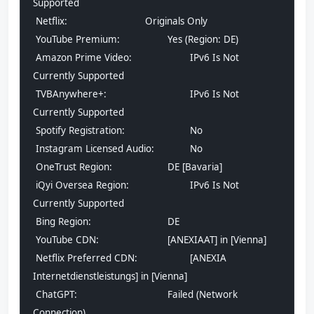
Supported
 Netflix:				Originals Only
 YouTube Premium:			Yes (Region: DE)
 Amazon Prime Video:			IPv6 Is Not 
Currently Supported
 TVBAnywhere+:				IPv6 Is Not 
Currently Supported
 Spotify Registration:			No
 Instagram Licensed Audio:		No
 OneTrust Region:			DE [Bavaria]
 iQyi Oversea Region:			IPv6 Is Not 
Currently Supported
 Bing Region:				DE
 YouTube CDN:				[ANEXIAAT] in [Vienna]
 Netflix Preferred CDN:			[ANEXIA 
Internetdienstleistungs] in [Vienna]
 ChatGPT:				Failed (Network 
Connection)