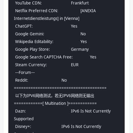
 YouTube CDN:				Frankfurt
 Netflix Preferred CDN:			[ANEXIA 
Internetdienstleistungs] in [Vienna]
 ChatGPT:				Yes
 Google Gemini:				No
 Wikipedia Editability:			Yes
 Google Play Store:			Germany 
 Google Search CAPTCHA Free:		Yes
 Steam Currency:			EUR
 ---Forum---
 Reddit:				No
=======================================
 以下为IPV6网络测试，若无IPV6网络则无输出
============[ Multination ]============
 Dazn:					IPv6 Is Not Currently 
Supported
 Disney+:				IPv6 Is Not Currently 