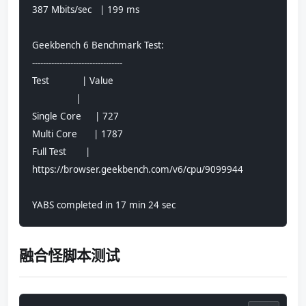
387 Mbits/sec   | 199 ms         
Geekbench 6 Benchmark Test:
---------------------------------
Test            | Value                         
                |                               
Single Core     | 727                           
Multi Core      | 1787                          
Full Test       | 
https://browser.geekbench.com/v6/cpu/9099944
YABS completed in 17 min 24 sec
融合怪脚本测试