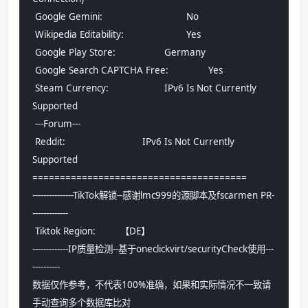
 Google Gemini:				No
 Wikipedia Editability:			Yes
 Google Play Store:			Germany 
 Google Search CAPTCHA Free:		Yes
 Steam Currency:			IPv6 Is Not Currently 
Supported
 ---Forum---
 Reddit:				IPv6 Is Not Currently 
Supported
=======================================
---------------TikTok解锁--感谢lmc999的源脚本及fscarmen PR-
-------------
 Tiktok Region:		【DE】
-------------IP质量检测--基于oneclickvirt/securityCheck使用---
----------
数据仅作参考，不代表100%准确，如果和实际情况不一致请
手动查询多个数据库比对