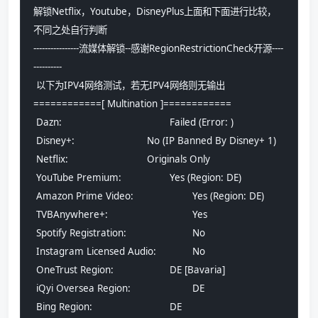
解锁Netflix，Youtube，DisneyPlus上面和下面进行比较，
不同之处自行判断
----------------流媒体解锁--感谢RegionRestrictionCheck开源----
----------
 以下为IPV4网络测试，若无IPV4网络则无输出
============[ Multination ]============
 Dazn:					Failed (Error: )
 Disney+:				No (IP Banned By Disney+ 1)
 Netflix:				Originals Only
 YouTube Premium:			Yes (Region: DE)
 Amazon Prime Video:			Yes (Region: DE)
 TVBAnywhere+:				Yes
 Spotify Registration:			No
 Instagram Licensed Audio:		No
 OneTrust Region:			DE [Bavaria]
 iQyi Oversea Region:			DE
 Bing Region:				DE