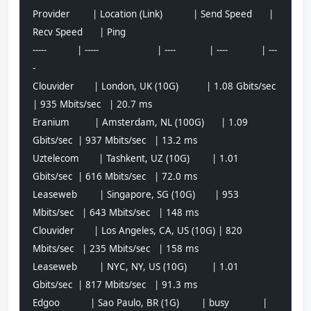
Provider        | Location (Link)           | Send Speed      | 
Recv Speed      | Ping           
-----           | -----                     | ----            | ----            | ---
-           
Clouvider       | London, UK (10G)          | 1.08 Gbits/sec  
| 935 Mbits/sec   | 20.7 ms        
Eranium         | Amsterdam, NL (100G)      | 1.09 
Gbits/sec  | 937 Mbits/sec   | 13.2 ms        
Uztelecom       | Tashkent, UZ (10G)        | 1.01 
Gbits/sec  | 616 Mbits/sec   | 72.0 ms        
Leaseweb        | Singapore, SG (10G)       | 953 
Mbits/sec   | 643 Mbits/sec   | 148 ms         
Clouvider       | Los Angeles, CA, US (10G) | 820 
Mbits/sec   | 235 Mbits/sec   | 158 ms         
Leaseweb        | NYC, NY, US (10G)         | 1.01 
Gbits/sec  | 817 Mbits/sec   | 91.3 ms        
Edgoo           | Sao Paulo, BR (1G)        | busy            | 