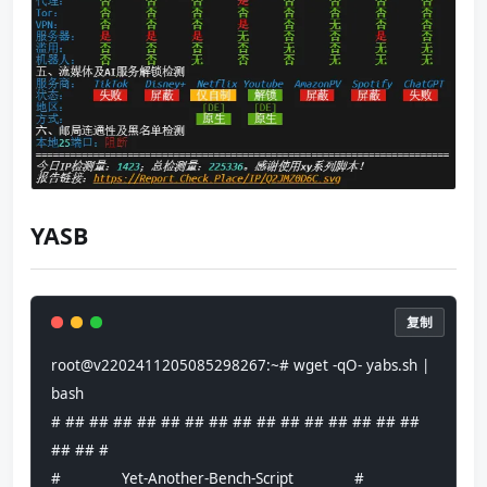
YASB
复制
root@v2202411205085298267:~# wget -qO- yabs.sh | 
bash
# ## ## ## ## ## ## ## ## ## ## ## ## ## ## ## 
## ## #
#              Yet-Another-Bench-Script              #