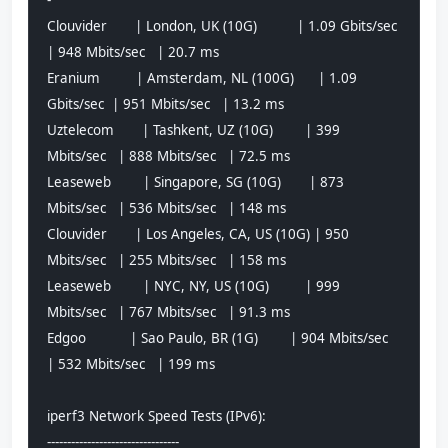
-           
Clouvider       | London, UK (10G)          | 1.09 Gbits/sec  
| 948 Mbits/sec   | 20.7 ms        
Eranium         | Amsterdam, NL (100G)      | 1.09 
Gbits/sec  | 951 Mbits/sec   | 13.2 ms        
Uztelecom       | Tashkent, UZ (10G)        | 399 
Mbits/sec   | 888 Mbits/sec   | 72.5 ms        
Leaseweb        | Singapore, SG (10G)       | 873 
Mbits/sec   | 536 Mbits/sec   | 148 ms         
Clouvider       | Los Angeles, CA, US (10G) | 950 
Mbits/sec   | 255 Mbits/sec   | 158 ms         
Leaseweb        | NYC, NY, US (10G)         | 999 
Mbits/sec   | 767 Mbits/sec   | 91.3 ms        
Edgoo           | Sao Paulo, BR (1G)        | 904 Mbits/sec   
| 532 Mbits/sec   | 199 ms         
iperf3 Network Speed Tests (IPv6):
---------------------------------