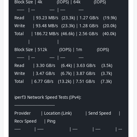
Block Size | 4k            (IOPS) | 64k           (IOPS)
  ------   | ---            ----  | ----           ---- 
Read       | 93.23 MB/s   (23.3k) | 1.27 GB/s    (19.9k)
Write      | 93.48 MB/s   (23.3k) | 1.28 GB/s    (20.0k)
Total      | 186.72 MB/s  (46.6k) | 2.56 GB/s    (40.0k)
           |                      |                     
Block Size | 512k          (IOPS) | 1m            (IOPS)
  ------   | ---            ----  | ----           ---- 
Read       | 3.30 GB/s     (6.4k) | 3.63 GB/s     (3.5k)
Write      | 3.47 GB/s     (6.7k) | 3.87 GB/s     (3.7k)
Total      | 6.77 GB/s    (13.2k) | 7.51 GB/s     (7.3k)
iperf3 Network Speed Tests (IPv4):
---------------------------------
Provider        | Location (Link)           | Send Speed      | 
Recv Speed      | Ping           
-----           | -----                     | ----            | ----            | ---