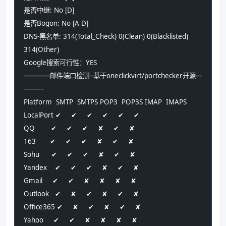
是否中继: No [D] 
是否Bogon: No [A D] 
DNS-黑名单: 314(Total_Check) 0(Clean) 0(Blacklisted) 
314(Other) 
Google搜索可行性：YES
-------------邮件端口检测--基于oneclickvirt/portchecker开源---
----------
Platform  SMTP  SMTPS POP3  POP3S IMAP  IMAPS
LocalPort ✔     ✔     ✔     ✔     ✔     ✔    
QQ        ✔     ✔     ✔     ✘     ✔     ✘    
163       ✔     ✔     ✔     ✘     ✔     ✘    
Sohu      ✔     ✔     ✔     ✘     ✔     ✘    
Yandex    ✔     ✔     ✔     ✘     ✔     ✘    
Gmail     ✔     ✔     ✘     ✘     ✘     ✘    
Outlook   ✔     ✘     ✔     ✘     ✔     ✘    
Office365 ✔     ✘     ✔     ✘     ✔     ✘    
Yahoo     ✔     ✔     ✘     ✘     ✘     ✘    