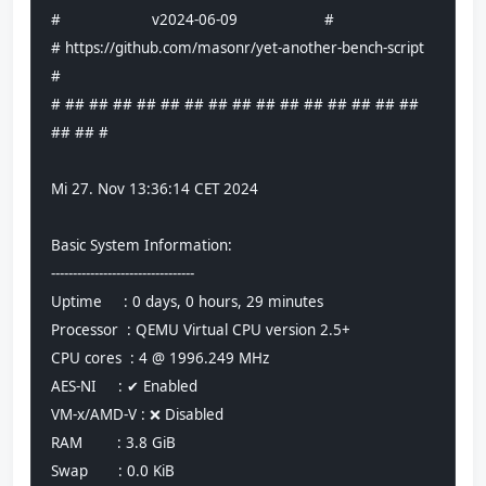
#                     v2024-06-09                    #
# https://github.com/masonr/yet-another-bench-script 
#
# ## ## ## ## ## ## ## ## ## ## ## ## ## ## ## 
## ## #
Mi 27. Nov 13:36:14 CET 2024
Basic System Information:
---------------------------------
Uptime     : 0 days, 0 hours, 29 minutes
Processor  : QEMU Virtual CPU version 2.5+
CPU cores  : 4 @ 1996.249 MHz
AES-NI     : ✔ Enabled
VM-x/AMD-V : ❌ Disabled
RAM        : 3.8 GiB
Swap       : 0.0 KiB