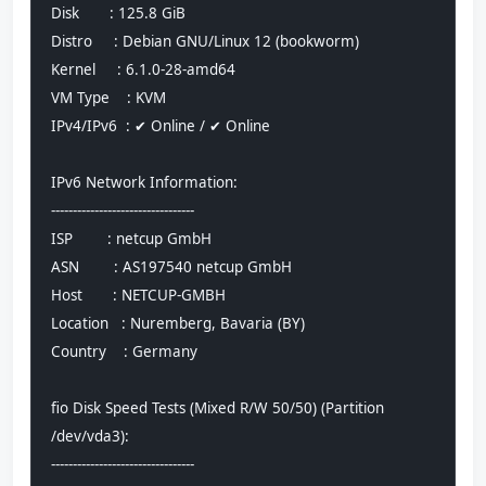
Disk       : 125.8 GiB
Distro     : Debian GNU/Linux 12 (bookworm)
Kernel     : 6.1.0-28-amd64
VM Type    : KVM
IPv4/IPv6  : ✔ Online / ✔ Online
IPv6 Network Information:
---------------------------------
ISP        : netcup GmbH
ASN        : AS197540 netcup GmbH
Host       : NETCUP-GMBH
Location   : Nuremberg, Bavaria (BY)
Country    : Germany
fio Disk Speed Tests (Mixed R/W 50/50) (Partition 
/dev/vda3):
---------------------------------