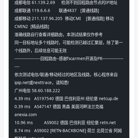
成都电信 61.139.2.69     检测不到回程路由节点的IP地址
成都联通 119.6.6.6       联通4837   [普通线路] 
成都移动 211.137.96.205  移动CMI    [普通线路] 移动
CMIN2  [精品线路] 
准确线路自行查看详细路由，本测试结果仅作参考
同一目标地址多个线路时，可能检测已越过汇聚层，除了第一
个线路外，后续信息可能无效
---------------------回程路由--感谢fscarmen开源及PR-----------------
----
依次测试电信/联通/移动经过的地区及线路，核心程序来自
ipip.net或nexttrace，请知悉!
广州电信 58.60.188.222
4.39 ms 	AS197540 德国 巴伐利亚州 纽伦堡 netcup.de
0.39 ms 	AS47147 德国 黑森 美茵河畔法兰克福 
anexia.com
10.96 ms 	AS9002 德国 巴伐利亚 纽伦堡 retn.net
8.74 ms 	AS9002 [RETN-BACKBONE] 荷兰 北荷兰省 阿姆