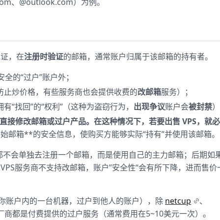
.com、@outlook.com）为例。
凭证，在
注册时验证
的邮箱，通常账户归属于该邮箱的持有者。
全的“过户”账户外；
防止炒价格，有些服务商也会提供收费的
改邮箱
服务）；
有“找回”的“权利”（这种为盗窃行为，
出现争议
账户会
被封禁
直接修改邮箱或过户产品。在这种情况下，若要出售 VPS，就
原始邮箱**的安全信息，使购买方能够实际“持有”并使用该邮箱。
候，都不会单独去注册一个邮箱，而是使用自己的主力邮箱；后期如
VPS服务商不支持改邮箱，账户”安全性“会有所下降，进而售价
你账户内的一台机器，过户到他人的账户），除
netcup
、
商都是付费提供的过户服务（通常费用在5~10美元一次）。