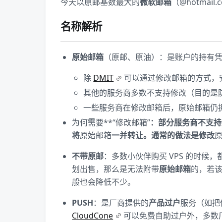
今天以原邮基数最大的
微软邮箱
（@hotmail
名称解析
原始邮箱
（原邮、原油）：是账户的持有
除
DMIT
可以通过修改邮箱的方式，安
其他的服务商多数不支持修改（目的是
一些服务商在修改邮箱后，原始邮箱仍拥
为何需要**“修改邮箱”
：部分服务商不支持
将
原始邮箱
一并转让。通常的做法是修改
不带原邮
：多数小伙伴购买 VPS 的时
划出售，那么是无法附带
原始邮箱
的，若该
般也会降低不少。
PUSH
：是厂商提供的
产品过户
服务（如把
CloudCone
可以免费自助过户外，多数厂