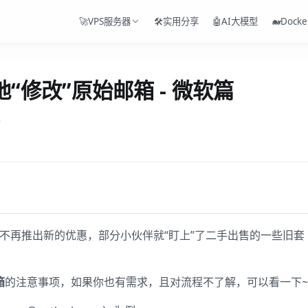
🚀VPS服务器
🛠️实用分享
🤖AI大模型
🐋Docke
地“修改”原始邮箱 - 微软篇
3
价或不再推出新的优惠，部分小伙伴就“盯上”了二手出售的一些旧套
箱
的注意事项，如果你也有需求，且对流程不了解，可以看一下~