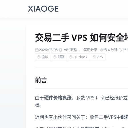
交易二手 VPS 如何安全
2026/03/08
·
VPS教程
、
实用分享
·
约 4 分钟
·
25
微软
邮箱
Outlook
VPS
前言
由于
硬件价格疯涨
，多数 VPS 厂商已经涨
餐。
近期也有小伙伴来问关于：收售二手VPS中
邮