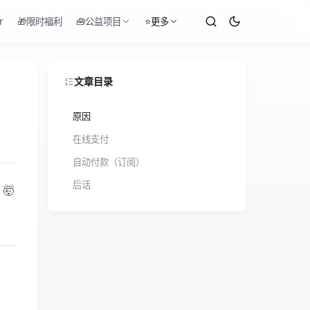
r
🎁限时福利
🧰公益项目
⭐更多
文章目录
原因
在线支付
自动付款（订阅）
后话
🤯