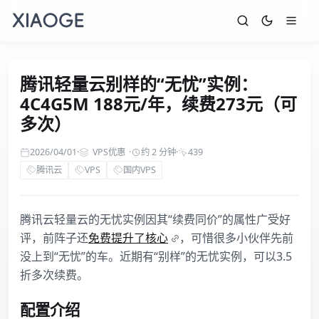
腾讯轻量云别样的“无忧”实例：
4C4G5M 188元/年，续费273元（可
多次）
2026/04/01
·
VPS优惠
·
约 2 分钟
·
439
腾讯云
VPS
国内VPS
腾讯云轻量云的无忧实例因其“续费同价”的属性广受好
评，前阵子还
免费提升了核心
，可惜很多小伙伴先前
没上到“无忧”的车。近期有“别样”的无忧实例，可以3.5
折多次续费。
配置介绍