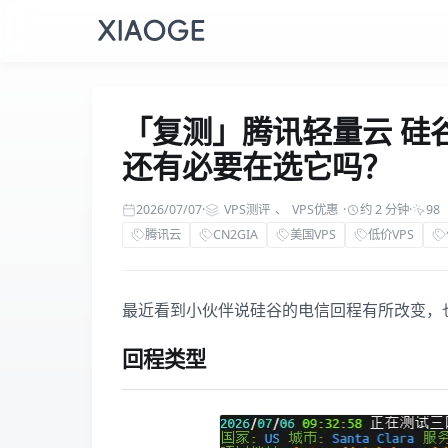
「复测」腾讯轻量云 硅谷实
还有必要在选它吗？
2026/07/07
·
VPS测评
、
VPS优惠
·
约 2 分钟
·
98
腾讯云
CN2GIA
美国VPS
低价VPS
最近看到小伙伴说硅谷的电信回程有所改变，
回程类型