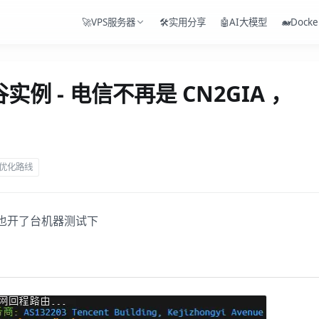
🚀VPS服务器
🛠️实用分享
🤖AI大模型
🐋Docke
例 - 电信不再是 CN2GIA ，
优化路线
也开了台机器测试下