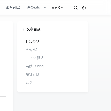
r
🎁限时福利
🧰公益项目
⭐更多
文章目录
回程类型
性价比？
TCPing 延迟
持续 TCPing
探针表现
后话