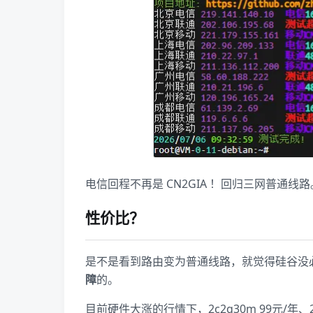
电信回程不再是 CN2GIA ！回归三网普通线路
性价比？
是不是看到路由变为普通线路，就觉得硅谷没
障
的。
目前硬件大涨的行情下，2c2g30m 99元/年