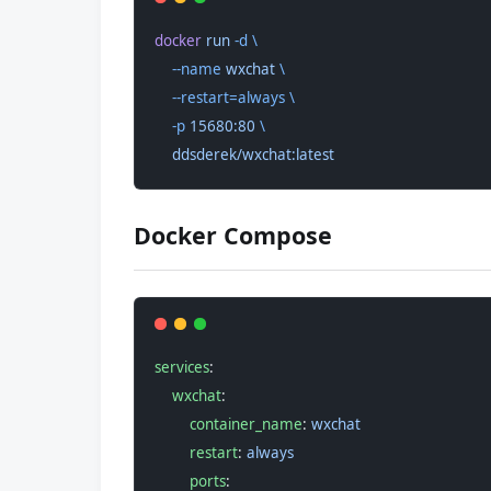
docker
 run
 -d
 \
    --name
 wxchat
 \
    --restart=always
 \
    -p
 15680:80
 \
    ddsderek/wxchat:latest
Docker Compose
services
:
    wxchat
:
        container_name
: 
wxchat
        restart
: 
always
        ports
: