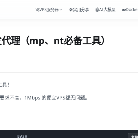
🚀VPS服务器
🛠️实用分享
🤖AI大模型
🐋Docke
 转发代理（mp、nt必备工具）
工具！
宽要求不高，1Mbps 的便宜VPS都无问题。
复