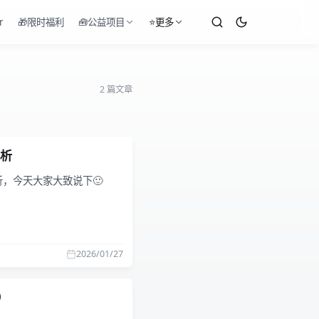
r
🎁限时福利
🧰公益项目
⭐更多
2 篇文章
解析
析，今天大家大致说下🙂
2026/01/27
）