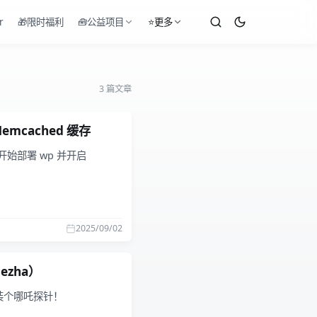
r
🎁限时福利
🧰公益项目
⭐更多
3 篇文章
emcached 缓存
开始部署 wp 并开启
2025/09/02
zha）
装个哪吒探针！