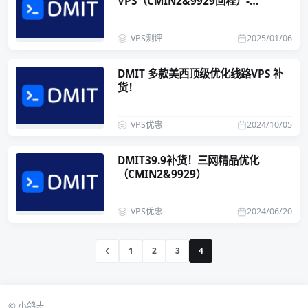
VPS（CMIN2&9929回程）-
1C1G20G（1T）39.9美元/年
VPS测评
2025/01/06
DMIT 多款美西顶级优化线路VPS 补
货！
VPS优惠
2024/10/05
DMIT39.9补货！三网精品优化
（CMIN2&9929）
VPS优惠
2024/06/20
1
2
3
4
© 小鸽志