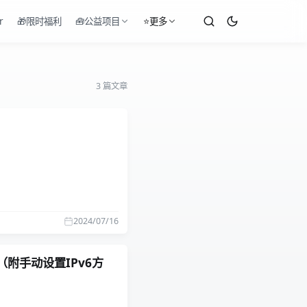
r
🎁限时福利
🧰公益项目
⭐更多
3 篇文章
2024/07/16
附手动设置IPv6方