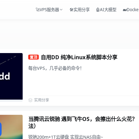
🚀VPS服务器
🛠️实用分享
🤖AI大模型
🐋Docke
自用DD 纯净Linux系统脚本分享
置顶
每台VPS，几乎必备的命令！
实用分享
当腾讯云锐驰 遇到飞牛OS，会擦出什么火花？（
法）
锐驰200m+1T云硬盘 实现云NAS自由~