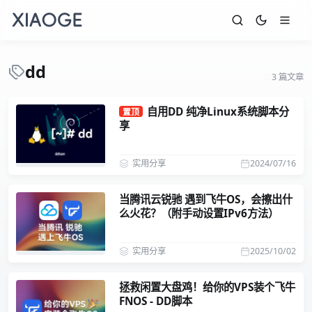
dd
3 篇文章
自用DD 纯净Linux系统脚本分
置顶
享
实用分享
2024/07/16
当腾讯云锐驰 遇到飞牛OS，会擦出什
么火花？（附手动设置IPv6方法）
实用分享
2025/10/02
拯救闲置大盘鸡！给你的VPS装个飞牛
FNOS - DD脚本