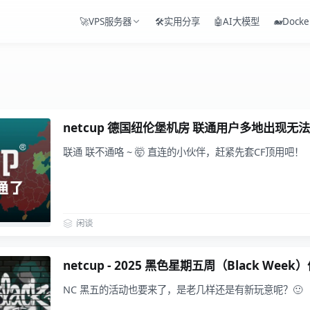
🚀VPS服务器
🛠️实用分享
🤖AI大模型
🐋Docke
netcup 德国纽伦堡机房 联通用户多地出现无
联通 联不通咯 ~ 🤯 直连的小伙伴，赶紧先套CF顶用吧！
闲谈
netcup - 2025 黑色星期五周（Black Week
NC 黑五的活动也要来了，是老几样还是有新玩意呢？🙂