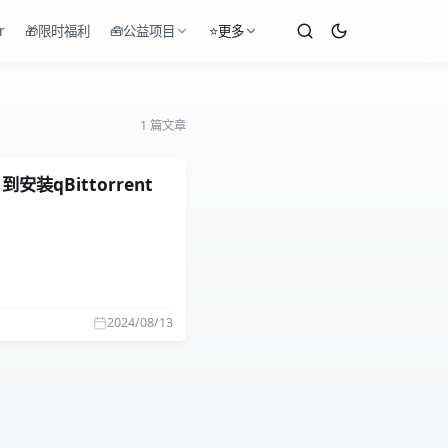
r
🎁限时福利
🧰公益项目
⭐更多
1 篇文章
装qBittorrent
2024/08/13