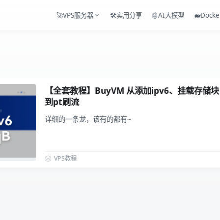
🚀VPS服务器
🛠️实用分享
🤖AI大模型
🐋Docke
【全套教程】BuyVM 从添加ipv6、挂载存储块 到安
到pt刷流
详细的一条龙，该有的都有~
VPS教程