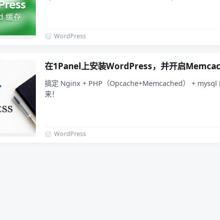
WordPress
在1Panel上安装WordPress，并开启Memca
搞定 Nginx + PHP（Opcache+Memcached） + m
来！
WordPress