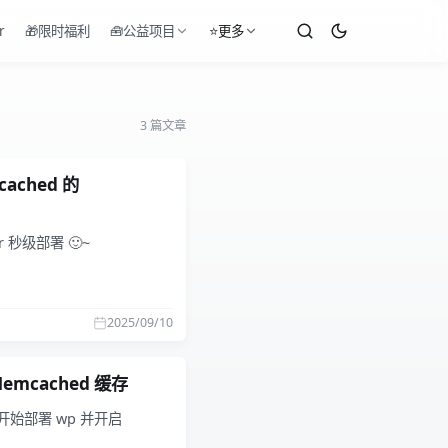
r
🎁限时福利
🧰公益项目
⭐更多
3 篇文章
ached 的
秒级部署 🙂~
2025/09/10
emcached 缓存
开始部署 wp 并开启