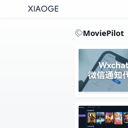
MoviePilot