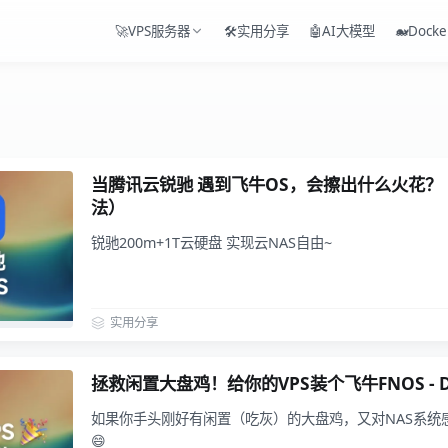
🚀VPS服务器
🛠️实用分享
🤖AI大模型
🐋Docke
当腾讯云锐驰 遇到飞牛OS，会擦出什么火花？（
法）
锐驰200m+1T云硬盘 实现云NAS自由~
实用分享
拯救闲置大盘鸡！给你的VPS装个飞牛FNOS - 
如果你手头刚好有闲置（吃灰）的大盘鸡，又对NAS系统
😄