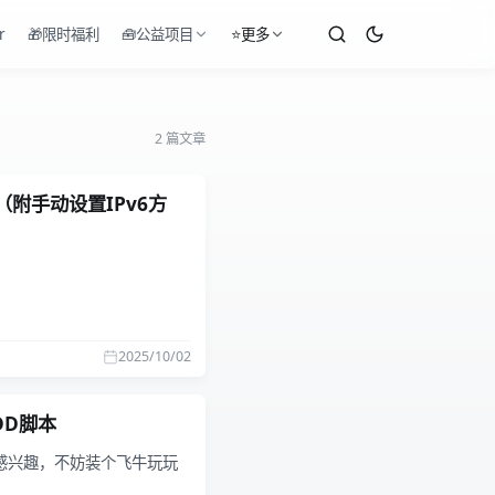
r
🎁限时福利
🧰公益项目
⭐更多
2 篇文章
附手动设置IPv6方
2025/10/02
DD脚本
感兴趣，不妨装个飞牛玩玩