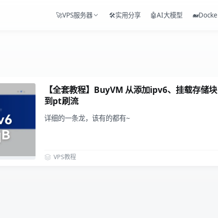
🚀VPS服务器
🛠️实用分享
🤖AI大模型
🐋Docke
【全套教程】BuyVM 从添加ipv6、挂载存储块 到安
到pt刷流
详细的一条龙，该有的都有~
VPS教程