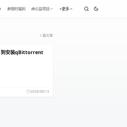
r
🎁限时福利
🧰公益项目
⭐更多
1 篇文章
装qBittorrent
2024/08/13