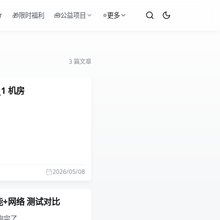
r
🎁限时福利
🧰公益项目
⭐更多
3 篇文章
1 机房
2026/05/08
能+网络 测试对比
跑完了。