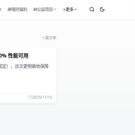
r
🎁限时福利
🧰公益项目
⭐更多
1 篇文章
0% 性能可用
确规定），这次更明确地保障
2025/11/12