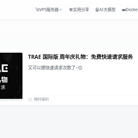
🚀VPS服务器
🛠️实用分享
🤖AI大模型
🐋Docke
TRAE 国际版 周年庆礼物：免费快速请求服务
又可以嫖快速请求次数了~😊
限时福利