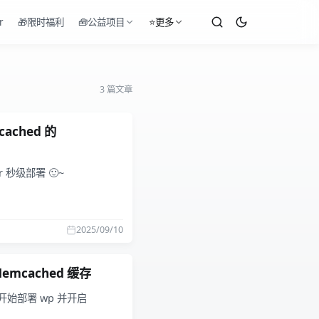
r
🎁限时福利
🧰公益项目
⭐更多
3 篇文章
ached 的
秒级部署 🙂~
2025/09/10
emcached 缓存
开始部署 wp 并开启