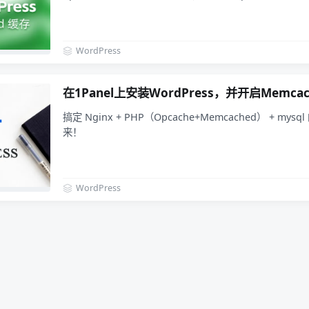
WordPress
在1Panel上安装WordPress，并开启Memca
搞定 Nginx + PHP（Opcache+Memcached） + m
来！
WordPress