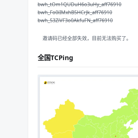
bwh_tOm1QUDuH6o3uHy_aff76910
bwh_Fo0iIMxhB5HCrJk_aff76910
bwh_53ZiVF3o0AkfuFN_aff76910
邀请码已经全部失效，目前无法购买了。
全国TCPing