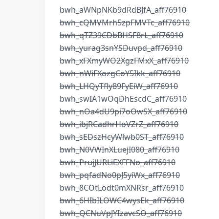
bwh_aWNpNKb9dRdBJfA_aff76910
bwh_cQMVMrh5zpFMVTc_aff76910
bwh_qTZ39CDbBHSF8rL_aff76910
bwh_yurag3snYSDuvpd_aff76910
bwh_xFXmyWO2XgzFMxX_aff76910
bwh_nWiFXozgCoY5Ikk_aff76910
bwh_LHQyTfly89FyEiW_aff76910
bwh_swIA1wOqDhEscdC_aff76910
bwh_nOa4dU9pi7oOwSX_aff76910
bwh_ibjRCadhrHoVZrZ_aff76910
bwh_sEDszHcyWlwb0ST_aff76910
bwh_N0VWInXLuejI080_aff76910
bwh_PrujJURLiEXFFNo_aff76910
bwh_pqfadNo0pJ5yiWx_aff76910
bwh_8COtLodt0mXNRsr_aff76910
bwh_6HIbILOWC4wysEk_aff76910
bwh_QCNuVpJYIzavcSO_aff76910