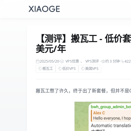
【测评】搬瓦工 - 低价套餐 
美元/年
2025/05/20
·
VPS优惠
、
VPS测评
·
约 3 分钟
·
422
搬瓦工
低价VPS
美国VPS
搬瓦工憋了许久，终于出了新套餐，但并不是