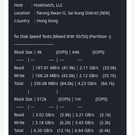
Host       : HostHatch, LLC
Location   : Tseung Kwan O, Sai Kung District (NSK)
Country    : Hong Kong
fio Disk Speed Tests (Mixed R/W 50/50) (Partition -):
---------------------------------
Block Size | 4k            (IOPS) | 64k           (IOPS)
  ------   | ---            ----  | ----           ---- 
Read       | 167.81 MB/s  (41.9k) | 2.11 GB/s    (33.0k)
Write      | 168.26 MB/s  (42.0k) | 2.12 GB/s    (33.1k)
Total      | 336.08 MB/s  (84.0k) | 4.23 GB/s    (66.1k)
           |                      |                     
Block Size | 512k          (IOPS) | 1m            (IOPS)
  ------   | ---            ----  | ----           ---- 
Read       | 3.02 GB/s     (5.9k) | 3.21 GB/s     (3.1k)
Write      | 3.18 GB/s     (6.2k) | 3.43 GB/s     (3.3k)
Total      | 6.20 GB/s    (12.1k) | 6.64 GB/s     (6.4k)