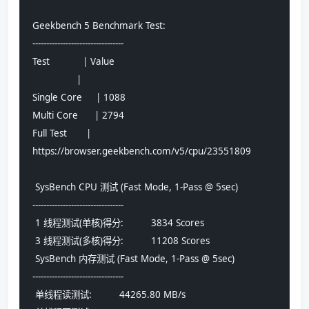
Geekbench 5 Benchmark Test:
---------------------------------
Test            | Value                         
                |                               
Single Core     | 1088                          
Multi Core      | 2794                          
Full Test       | 
https://browser.geekbench.com/v5/cpu/23551809
 SysBench CPU 测试 (Fast Mode, 1-Pass @ 5sec)
---------------------------------
 1 线程测试(单核)得分:          3834 Scores
 3 线程测试(多核)得分:          11208 Scores
 SysBench 内存测试 (Fast Mode, 1-Pass @ 5sec)
---------------------------------
 单线程读测试:          44265.80 MB/s