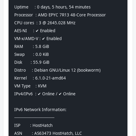
Uptime     : 0 days, 5 hours, 54 minutes
Processor  : AMD EPYC 7R13 48-Core Processor
CPU cores  : 3 @ 2645.028 MHz
AES-NI     : ✔ Enabled
VM-x/AMD-V : ✔ Enabled
RAM        : 5.8 GiB
Swap       : 0.0 KiB
Disk       : 55.9 GiB
Distro     : Debian GNU/Linux 12 (bookworm)
Kernel     : 6.1.0-21-amd64
VM Type    : KVM
IPv4/IPv6  : ✔ Online / ✔ Online
IPv6 Network Information:
---------------------------------
ISP        : HostHatch
ASN        : AS63473 HostHatch, LLC