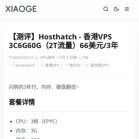
【测评】Hosthatch - 香港VPS
3C6G60G（2T流量）66美元/3年
2025/05/21
·
VPS测评
·
约 3 分钟
·
736
Hosthatch
香港VPS
性价比
高性能VPS
闪购的3年付，内存、硬盘翻倍~
套餐详情
CPU：3核（EPYC）
内存：3G