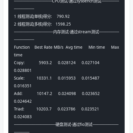
--------------------------------CPU测试-通过sysbench测试---------------
-----------------
1 线程测试(单核)得分:    790.92
2 线程测试(多核)得分:   1598.25
---------------------------------内存测试-通过stream测试-----------------
-----------------
Function    Best Rate MB/s  Avg time     Min time     Max 
time
Copy:            5903.2     0.028124     0.027104     
0.028801
Scale:          10331.1     0.015953     0.015487     
0.016351
Add:            10147.2     0.024098     0.023652     
0.024642
Triad:          10203.7     0.023786     0.023521     
0.024083
-----------------------------------硬盘测试-通过fio测试----------------------
-------------