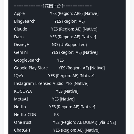
============[ 跨国平台 ]============
Apple                     YES (Region: ARE) [Native]
BingSearch                YES (Region: AE)
Claude                    YES (Region: AE) [Native]
Dazn                      YES (Region: AE) [Native]
Disney+                   NO (UnSupported)
Gemini                    YES (Region: AE) [Native]
GoogleSearch              YES
Google Play Store         YES (Region: AE) [Native]
IQiYi                     YES (Region: AE) [Native]
Instagram Licensed Audio  YES [Native]
KOCOWA                    YES [Native]
MetaAI                    YES [Native]
Netflix                   YES (Region: AE) [Native]
Netflix CDN               RS
OneTrust                  YES (Region: AE DUBAI) [Via DNS]
ChatGPT                   YES (Region: AE) [Native]