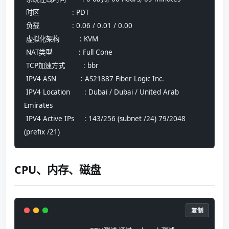
 时区                : PDT
 负载                : 0.06 / 0.01 / 0.00
 虚拟化架构          : KVM
 NAT类型             : Full Cone
 TCP加速方式         : bbr
 IPV4 ASN            : AS21887 Fiber Logic Inc.
 IPV4 Location       : Dubai / Dubai / United Arab 
Emirates
 IPV4 Active IPs     : 143/256 (subnet /24) 79/2048 
(prefix /21)
CPU、内存、磁盘
复制