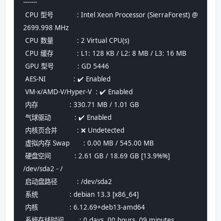
-------
 CPU 型号            : Intel Xeon Processor (SierraForest) @ 
2699.998 MHz
 CPU 数量            : 2 Virtual CPU(s)
 CPU 缓存            : L1: 128 KB / L2: 8 MB / L3: 16 MB
 GPU 型号            : GD 5446
 AES-NI              : ✔️ Enabled
 VM-x/AMD-V/Hyper-V  : ✔️ Enabled
 内存                : 330.71 MB / 1.01 GB
 气球驱动            : ✔️ Enabled
 内核页合并          : ❌ Undetected
 虚拟内存 Swap       : 0.00 MB / 545.00 MB
 硬盘空间            : 2.61 GB / 18.69 GB [13.9%%] 
/dev/sda2 - /
 启动盘路径          : /dev/sda2
 系统                : debian 13.3 [x86_64] 
 内核                : 6.12.69+deb13-amd64
 系统在线时间        : 0 days, 00 hours, 09 minutes