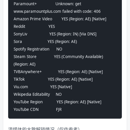
Paramount+                Unknown: get 
www.paramountplus.com failed with code: 406
Amazon Prime Video        YES (Region: AE) [Native]
Reddit                    YES
SonyLiv                   YES (Region: IN) [Via DNS]
Sora                      YES (Region: AE)
Spotify Registration      NO
Steam Store               YES (Community Available) 
(Region: AE)
TVBAnywhere+              YES (Region: AE) [Native]
TikTok                    YES (Region: AE) [Native]
Viu.com                   YES [Native]
Wikipedia Editability     NO
YouTube Region            YES (Region: AE) [Native]
YouTube CDN               FJR
流媒体的大致解锁情况（仅作参考）。