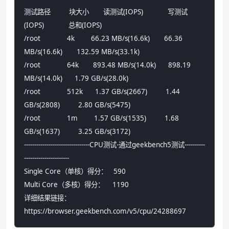
测试路径         块大小       读测试(IOPS)            写测试
(IOPS)            总和(IOPS)            
/root             4k        66.23 MB/s(16.6k)       66.36 
MB/s(16.6k)       132.59 MB/s(33.1k)     
/root             64k       893.48 MB/s(14.0k)      898.19 
MB/s(14.0k)      1.79 GB/s(28.0k)       
/root             512k      1.37 GB/s(2667)         1.44 
GB/s(2808)         2.80 GB/s(5475)        
/root             1m        1.57 GB/s(1535)         1.68 
GB/s(1637)         3.25 GB/s(3172)        
--------------------------------CPU测试-通过geekbench5测试----------
----------------------
Single Core（单核）得分：   590
Multi Core（多核）得分：    1190
详细结果链接：
https://browser.geekbench.com/v5/cpu/24288697