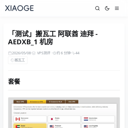
「测试」搬瓦工 阿联酋 迪拜 -
AEDXB_1 机房
2026/05/08
·
VPS测评
·
约 6 分钟
·
44
搬瓦工
套餐