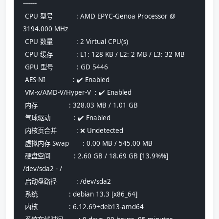
-------
 CPU 型号            : AMD EPYC-Genoa Processor @ 
3194.000 MHz
 CPU 数量            : 2 Virtual CPU(s)
 CPU 缓存            : L1: 128 KB / L2: 2 MB / L3: 32 MB
 GPU 型号            : GD 5446
 AES-NI              : ✔️ Enabled
 VM-x/AMD-V/Hyper-V  : ✔️ Enabled
 内存                : 328.03 MB / 1.01 GB
 气球驱动            : ✔️ Enabled
 内核页合并          : ❌ Undetected
 虚拟内存 Swap       : 0.00 MB / 545.00 MB
 硬盘空间            : 2.60 GB / 18.69 GB [13.9%%] 
/dev/sda2 - /
 启动盘路径          : /dev/sda2
 系统                : debian 13.3 [x86_64] 
 内核                : 6.12.69+deb13-amd64