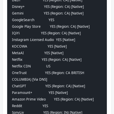
Dazn                      YES (Region: CA) [Native]
Disney+                   YES (Region: CA) [Native]
Gemini                    YES (Region: CA) [Native]
GoogleSearch              YES
Google Play Store         YES (Region: CA) [Native]
IQiYi                     YES (Region: CA) [Native]
Instagram Licensed Audio  YES [Native]
KOCOWA                    YES [Native]
MetaAI                    YES [Native]
Netflix                   YES (Region: CA) [Native]
Netflix CDN               US
OneTrust                  YES (Region: CA BRITISH 
COLUMBIA) [Via DNS]
ChatGPT                   YES (Region: CA) [Native]
Paramount+                YES [Native]
Amazon Prime Video        YES (Region: CA) [Native]
Reddit                    YES
SonyLiv                   YES (Region: IN) [Native]