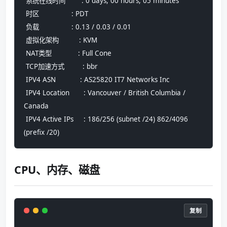
 系统在线时间        : 0 days, 00 hours, 05 minutes
 时区                : PDT
 负载                : 0.13 / 0.03 / 0.01
 虚拟化架构          : KVM
 NAT类型             : Full Cone
 TCP加速方式         : bbr
 IPV4 ASN            : AS25820 IT7 Networks Inc
 IPV4 Location       : Vancouver / British Columbia / 
Canada
 IPV4 Active IPs     : 186/256 (subnet /24) 862/4096 
(prefix /20)
CPU、内存、磁盘
复制