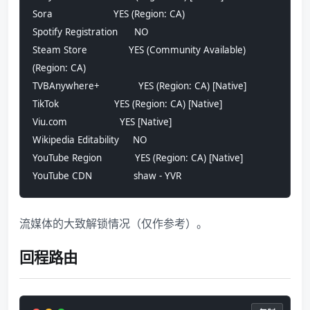
Sora                      YES (Region: CA)
Spotify Registration      NO
Steam Store               YES (Community Available) 
(Region: CA)
TVBAnywhere+              YES (Region: CA) [Native]
TikTok                    YES (Region: CA) [Native]
Viu.com                   YES [Native]
Wikipedia Editability     NO
YouTube Region            YES (Region: CA) [Native]
YouTube CDN               shaw - YVR
流媒体的大致解锁情况（仅作参考）。
回程路由