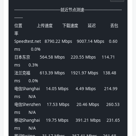
--------------------------------------就近节点测速-------------------------------
-------
位置            上传速度        下载速度        延迟            丢包
率          
Speedtest.net   8790.22 Mbps    9007.14 Mbps    0.60 
ms         0.0%            
日本东京        564.58 Mbps     220.55 Mbps     114.71 
ms       0.3%            
法兰克福        613.39 Mbps     1921.97 Mbps    138.48 
ms       0.0%            
电信Shanghai     14.05 Mbps      4.49 Mbps       214.99 
ms       N/A             
电信Shenzhen     17.53 Mbps      20.46 Mbps      260.53 
ms       N/A             
移动Shanghai     19.75 Mbps      391.21 Mbps     231.65 
ms       N/A             
移动Beijing      31.17 Mbps      367.41 Mbps     261.68 