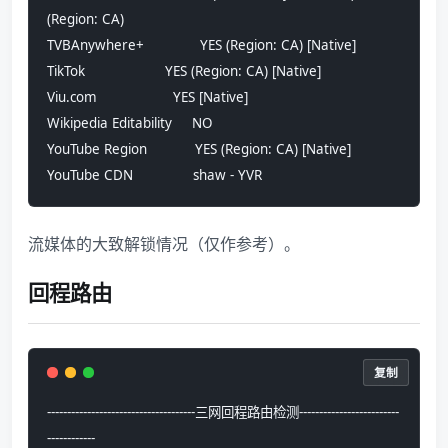
(Region: CA)
TVBAnywhere+              YES (Region: CA) [Native]
TikTok                    YES (Region: CA) [Native]
Viu.com                   YES [Native]
Wikipedia Editability     NO
YouTube Region            YES (Region: CA) [Native]
YouTube CDN               shaw - YVR
流媒体的大致解锁情况（仅作参考）。
回程路由
复制
-------------------------------------三网回程路由检测-------------------------
------------