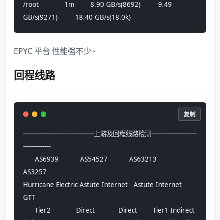
/root             1m        8.90 GB/s(8692)         9.49 
GB/s(9271)         18.40 GB/s(18.0k)
EPYC 平台 性能强不少~
回程线路
复制
------------------------------------上游及回程线路检测-----------------------
--------------
      AS6939           AS54527           AS63213            
AS3257      
Hurricane Electric Astute Internet   Astute Internet         
GTT        
      Tier2             Direct            Direct        Tier1 Indirect  