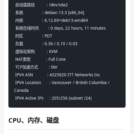
 启动盘路径          : /dev/sda2
 系统                : debian 13.3 [x86_64] 
 内核                : 6.12.69+deb13-amd64
 系统在线时间        : 0 days, 22 hours, 11 minutes
 时区                : PDT
 负载                : 0.36 / 0.10 / 0.03
 虚拟化架构          : KVM
 NAT类型             : Full Cone
 TCP加速方式         : bbr
 IPV4 ASN            : AS25820 IT7 Networks Inc
 IPV4 Location       : Vancouver / British Columbia / 
Canada
 IPV4 Active IPs     : 205/256 (subnet /24)
CPU、内存、磁盘