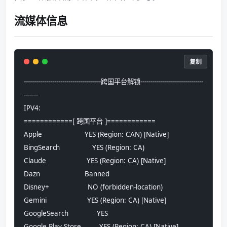
流媒体信息
复制
--------------------------------------跨国平台解锁-------------------------------
-------
IPV4:
============[ 跨国平台 ]============
Apple                     YES (Region: CAN) [Native]
BingSearch                YES (Region: CA)
Claude                    YES (Region: CA) [Native]
Dazn                      Banned
Disney+                   NO (forbidden-location)
Gemini                    YES (Region: CA) [Native]
GoogleSearch              YES
Google Play Store         YES (Region: CA) [Native]