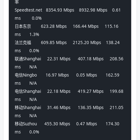
率          
Speedtest.net   8354.93 Mbps    8932.98 Mbps    0.61 
ms         0.0%            
日本东京        623.28 Mbps     166.44 Mbps     115.16 
ms       1.3%            
法兰克福        609.85 Mbps     2125.20 Mbps    138.24 
ms       0.0%            
联通Shanghai     22.31 Mbps      407.18 Mbps     208.56 
ms       N/A             
电信Ningbo       16.97 Mbps      0.05 Mbps       162.59 
ms       N/A             
电信Shanghai     22.18 Mbps      419.27 Mbps     199.68 
ms       N/A             
移动Shanghai     31.46 Mbps      136.35 Mbps     211.05 
ms       N/A             
移动Suzhou      455.30 Mbps     0.47 Mbps       174.30 
ms       0.0%