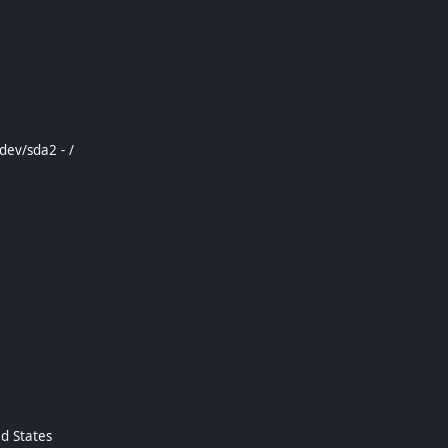
dev/sda2 - /
ed States