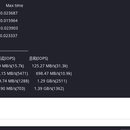
     Max time
   0.023687
   0.015964
   0.023903
   0.023337
--------------------
PS)            总和(IOPS)            
.69 MB/s(15.7k)       125.27 MB/s(31.3k)     
350.15 MB/s(5471)       698.47 MB/s(10.9k)     
59.74 MB/s(1288)       1.29 GB/s(2511)        
19.90 MB/s(703)        1.39 GB/s(1362)