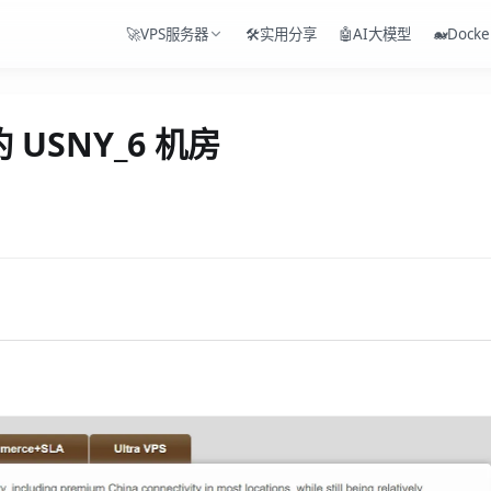
🚀VPS服务器
🛠️实用分享
🤖AI大模型
🐋Docke
USNY_6 机房