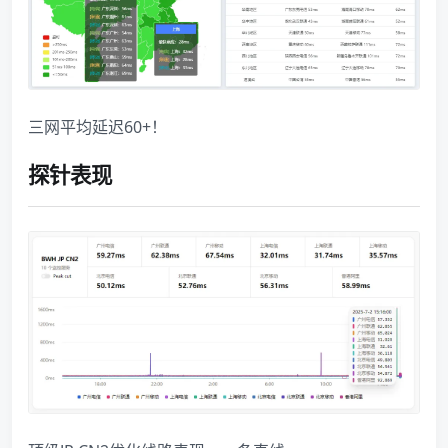
三网平均延迟60+！
探针表现