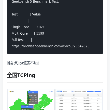
Geekbench 5 Benchmark Test:
---------------------------------
Test            | Value                         
                |                               
Single Core     | 1021                          
Multi Core      | 5599                          
Full Test       | 
https://browser.geekbench.com/v5/cpu/23642625
性能和io都还不错！
全国TCPing