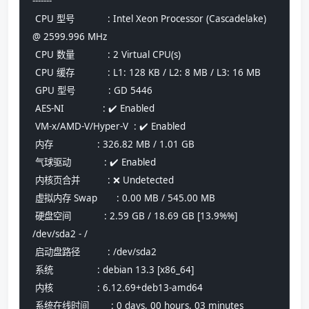
-------
 CPU 型号            : Intel Xeon Processor (Cascadelake) 
@ 2599.996 MHz
 CPU 数量            : 2 Virtual CPU(s)
 CPU 缓存            : L1: 128 KB / L2: 8 MB / L3: 16 MB
 GPU 型号            : GD 5446
 AES-NI              : ✔️ Enabled
 VM-x/AMD-V/Hyper-V  : ✔️ Enabled
 内存                : 326.82 MB / 1.01 GB
 气球驱动            : ✔️ Enabled
 内核页合并          : ❌ Undetected
 虚拟内存 Swap       : 0.00 MB / 545.00 MB
 硬盘空间            : 2.59 GB / 18.69 GB [13.9%%] 
/dev/sda2 - /
 启动盘路径          : /dev/sda2
 系统                : debian 13.3 [x86_64] 
 内核                : 6.12.69+deb13-amd64
 系统在线时间        : 0 days, 00 hours, 03 minutes