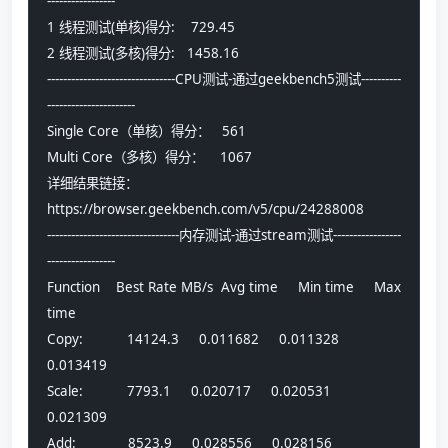
-----------------
1 线程测试(单核)得分:    729.45
2 线程测试(多核)得分:   1458.16
--------------------------------CPU测试-通过geekbench5测试----------
----------------------
Single Core（单核）得分：   561
Multi Core（多核）得分：    1067
详细结果链接：
https://browser.geekbench.com/v5/cpu/24288008
---------------------------------内存测试-通过stream测试-----------------
-----------------
Function    Best Rate MB/s  Avg time     Min time     Max 
time
Copy:           14124.3     0.011682     0.011328     
0.013419
Scale:           7793.1     0.020717     0.020531     
0.021309
Add:             8523.9     0.028556     0.028156     