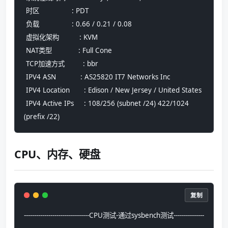
 时区                : PDT
 负载                : 0.66 / 0.21 / 0.08
 虚拟化架构          : KVM
 NAT类型             : Full Cone
 TCP加速方式         : bbr
 IPV4 ASN            : AS25820 IT7 Networks Inc
 IPV4 Location       : Edison / New Jersey / United States
 IPV4 Active IPs     : 108/256 (subnet /24) 422/1024 
(prefix /22)
CPU、内存、硬盘
复制
--------------------------------CPU测试-通过sysbench测试---------------