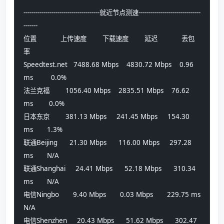
--------------------------------------就近节点测速-------------------------------
-------
位置            上传速度        下载速度        延迟            丢包
率          
Speedtest.net   7488.68 Mbps    4830.72 Mbps    0.96 
ms         0.0%            
法兰克福        1056.40 Mbps    2835.51 Mbps    76.62 
ms        0.0%            
日本东京        381.13 Mbps     241.45 Mbps     154.30 
ms       1.3%            
联通Beijing      21.30 Mbps      116.00 Mbps     297.28 
ms       N/A             
联通Shanghai     24.41 Mbps      52.18 Mbps      310.34 
ms       N/A             
电信Ningbo       9.40 Mbps       0.03 Mbps       229.75 ms       
N/A             
电信Shenzhen     20.43 Mbps      51.62 Mbps      302.47 