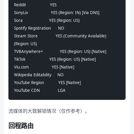
Reddit                    YES
SonyLiv                   YES (Region: IN) [Via DNS]
Sora                      YES (Region: US)
Spotify Registration      NO
Steam Store               YES (Community Available) 
(Region: US)
TVBAnywhere+              YES (Region: US) [Native]
TikTok                    YES (Region: US) [Native]
Viu.com                   YES [Native]
Wikipedia Editability     NO
YouTube Region            YES [Native]
YouTube CDN               LGA
流媒体的大致解锁情况（仅作参考）。
回程路由